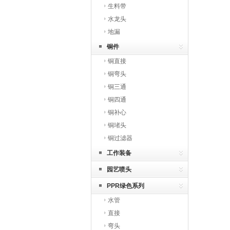
生料带
水龙头
地漏
铜件
铜直接
铜弯头
铜三通
铜四通
铜补心
铜堵头
铜过滤器
工作装备
园艺喷头
PPR绿色系列
水管
直接
弯头