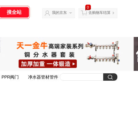
0
我的京东
去购物车结算
PPR阀门
净水器管材管件