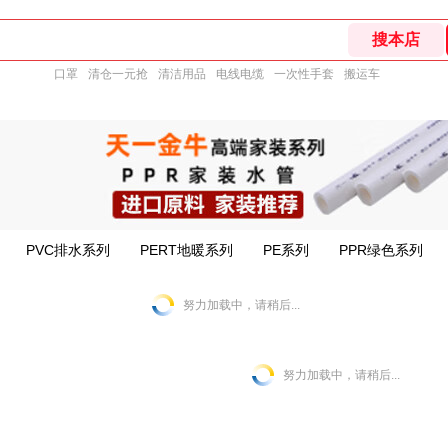
口罩
清仓一元抢
清洁用品
电线电缆
一次性手套
搬运车
PVC排水系列
PERT地暖系列
PE系列
PPR绿色系列
努力加载中，请稍后...
努力加载中，请稍后...