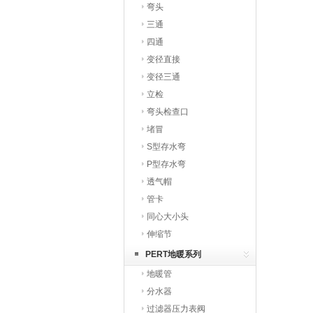
弯头
三通
四通
变径直接
变径三通
立检
弯头检查口
堵冒
S型存水弯
P型存水弯
透气帽
管卡
同心大小头
伸缩节
PERT地暖系列
地暖管
分水器
过滤器压力表阀