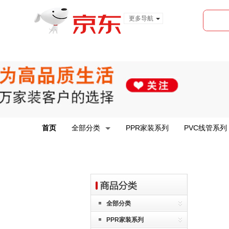
更多导航
服装城
食品
金融
首页
全部分类
PPR家装系列
PVC线管系列
全部分类
PPR家装系列