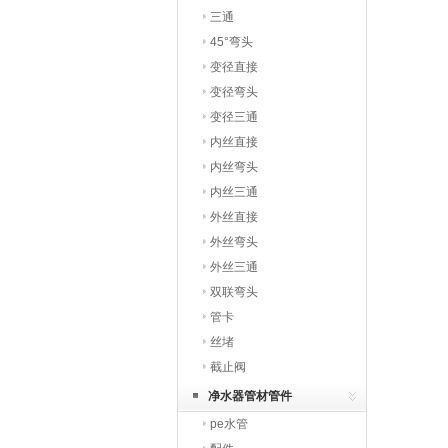
三通
45°弯头
变径直接
变径弯头
变径三通
内丝直接
内丝弯头
内丝三通
外丝直接
外丝弯头
外丝三通
双联弯头
管卡
丝堵
截止阀
净水器管材管件
pe水管