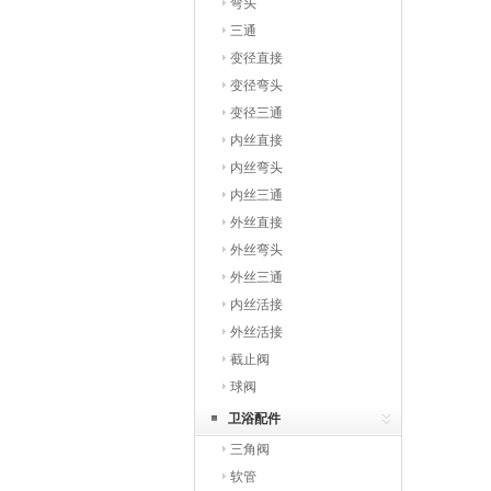
弯头
三通
变径直接
变径弯头
变径三通
内丝直接
内丝弯头
内丝三通
外丝直接
外丝弯头
外丝三通
内丝活接
外丝活接
截止阀
球阀
卫浴配件
三角阀
软管