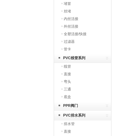
堵冒
丝堵
内丝活接
外丝活接
全塑活接/快接
过滤器
管卡
PVC线管系列
线管
直接
弯头
三通
底盒
PPR阀门
PVC排水系列
排水管
直接